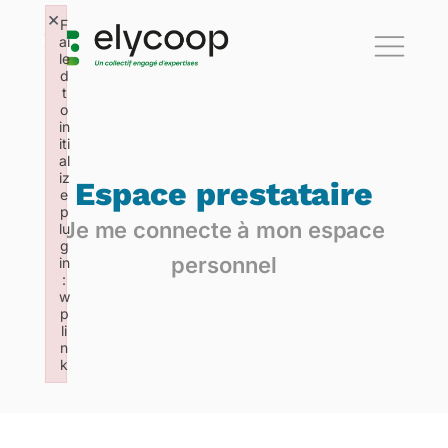
×
F
ai
le
d
t
o
in
iti
al
iz
Espace prestataire
e
p
Je me connecte à mon espace
lu
g
personnel
in
:
w
p
li
n
k
Failed to initialize plugin: wplink