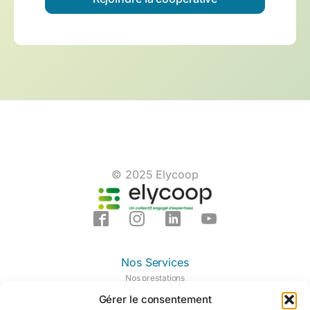
© 2025 Elycoop
Nos Services
Nos prestations
Nos domaines d'expertises
Gérer le consentement
Notre centre de formation