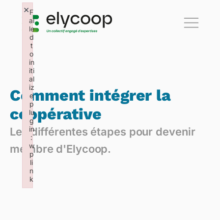
×
F
ai
le
d
t
o
in
iti
al
iz
Comment intégrer la
e
p
coopérative
lu
g
in
Les différentes étapes pour devenir
:
w
membre d'Elycoop.
p
li
n
k
Failed to initialize plugin: wplink