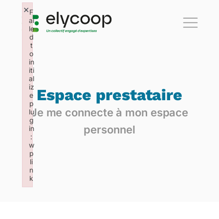
×
F
ai
le
d
t
o
in
iti
al
iz
Espace prestataire
e
p
Je me connecte à mon espace
lu
g
personnel
in
:
w
p
li
n
k
Failed to initialize plugin: wplink