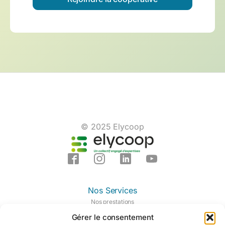
© 2025 Elycoop
Nos Services
Nos prestations
Nos domaines d'expertises
Gérer le consentement
Notre centre de formation