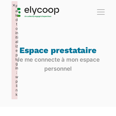
×
F
ai
le
d
t
o
in
iti
al
iz
Espace prestataire
e
p
Je me connecte à mon espace
lu
g
personnel
in
:
w
p
li
n
k
Failed to initialize plugin: wplink