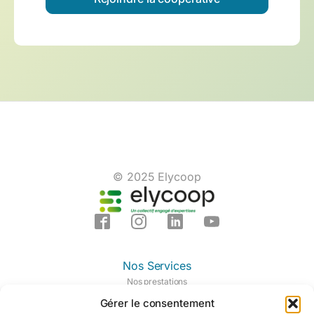
© 2025 Elycoop
Nos Services
Nos prestations
Nos domaines d'expertises
Gérer le consentement
Notre centre de formation