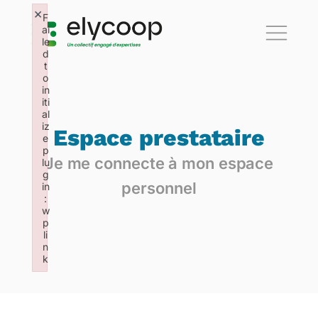
×
F
ai
le
d
t
o
in
iti
al
iz
Espace prestataire
e
p
Je me connecte à mon espace
lu
g
personnel
in
:
w
p
li
n
k
Failed to initialize plugin: wplink