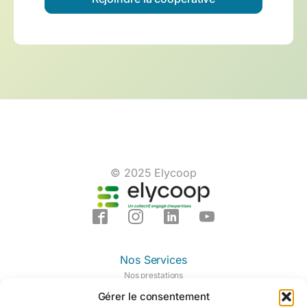
© 2025 Elycoop
Nos Services
Nos prestations
Nos domaines d'expertises
Gérer le consentement
Notre centre de formation