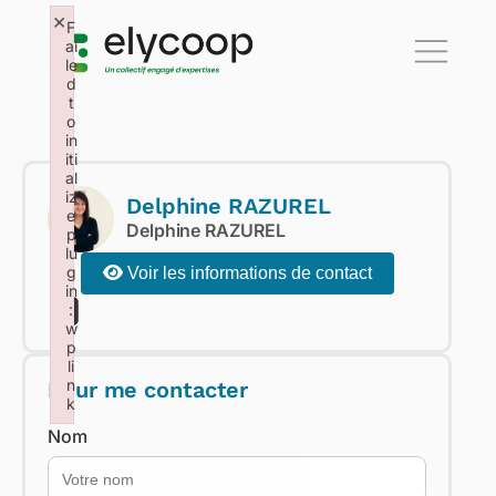
×
F
ai
le
d
t
o
in
iti
al
iz
Delphine RAZUREL
e
Delphine RAZUREL
p
lu
g
Voir les informations de contact
in
:
w
p
li
n
Pour me contacter
k
Failed to initialize plugin: wplink
Nom