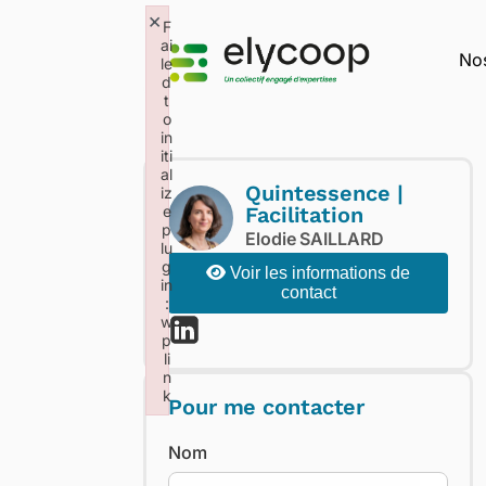
×
F
ai
Nos
le
d
t
o
in
iti
al
Quintessence |
iz
e
Facilitation
p
Elodie SAILLARD
lu
g
Voir les informations de
in
contact
:
w
p
li
n
k
Pour me contacter
Failed to initialize plugin: wplink
Nom