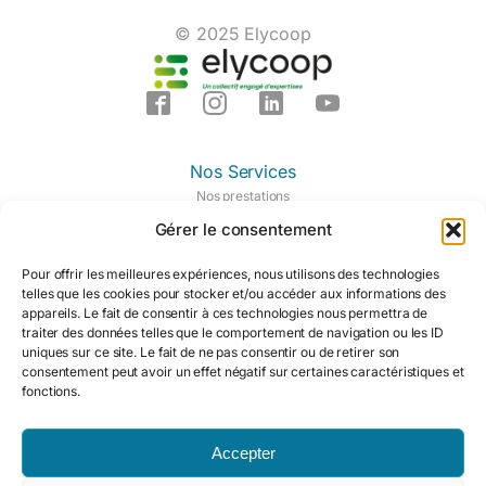
© 2025 Elycoop
Nos Services
Nos prestations
Nos domaines d'expertises
Gérer le consentement
Notre centre de formation
Mon espace
Pour offrir les meilleures expériences, nous utilisons des technologies
Qui nous sommes
telles que les cookies pour stocker et/ou accéder aux informations des
appareils. Le fait de consentir à ces technologies nous permettra de
Les membres
traiter des données telles que le comportement de navigation ou les ID
La coopérative
uniques sur ce site. Le fait de ne pas consentir ou de retirer son
Pourquoi nous rejoindre ?
consentement peut avoir un effet négatif sur certaines caractéristiques et
Notre actualité
fonctions.
Notre contacter
Légal
Mentions légales
Accepter
Politique de cookies