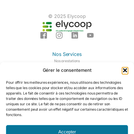
© 2025 Elycoop
Nos Services
Nos prestations
Nos domaines d'expertises
Gérer le consentement
Notre centre de formation
Mon espace
Pour offrir les meilleures expériences, nous utilisons des technologies
Qui nous sommes
telles que les cookies pour stocker et/ou accéder aux informations des
appareils. Le fait de consentir à ces technologies nous permettra de
Les membres
traiter des données telles que le comportement de navigation ou les ID
La coopérative
uniques sur ce site. Le fait de ne pas consentir ou de retirer son
Pourquoi nous rejoindre ?
consentement peut avoir un effet négatif sur certaines caractéristiques et
Notre actualité
fonctions.
Notre contacter
Légal
Mentions légales
Accepter