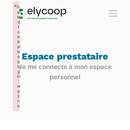
×
F
ai
le
d
t
o
in
iti
al
iz
Espace prestataire
e
p
Je me connecte à mon espace
lu
g
personnel
in
:
w
p
li
n
k
Failed to initialize plugin: wplink