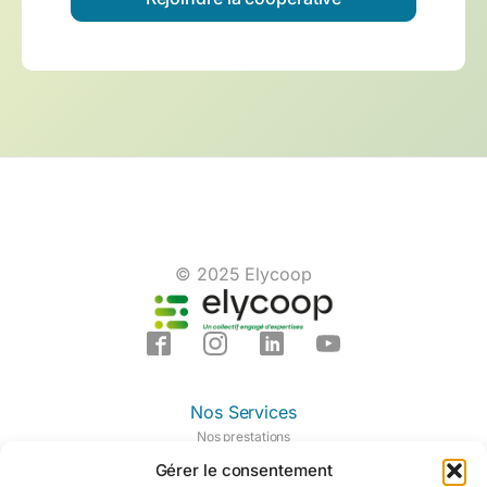
© 2025 Elycoop
Nos Services
Nos prestations
Nos domaines d'expertises
Gérer le consentement
Notre centre de formation