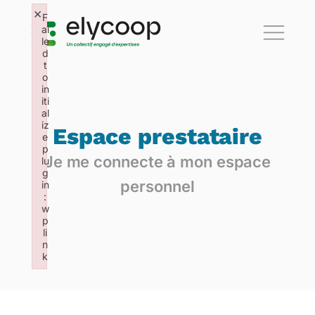
×
F
ai
le
d
t
o
in
iti
al
iz
Espace prestataire
e
p
Je me connecte à mon espace
lu
g
personnel
in
:
w
p
li
n
k
Failed to initialize plugin: wplink