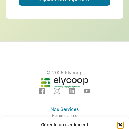
© 2025 Elycoop
Nos Services
Nos prestations
Nos domaines d'expertises
Gérer le consentement
Notre centre de formation