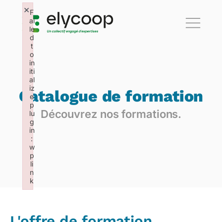
×
F
ai
le
d
t
o
in
iti
al
iz
Catalogue de formation
e
p
Découvrez nos formations.
lu
g
in
:
w
p
li
n
k
Failed to initialize plugin: wplink
L'offre de formation